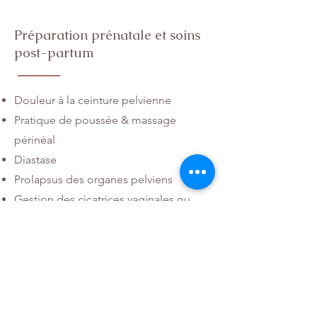
Préparation prénatale et soins
post-partum
Douleur à la ceinture pelvienne
Pratique de poussée & massage
périnéal
Diastase
Prolapsus des organes pelviens
Gestion des cicatrices vaginales ou
césariennes
Prénatal
: peut commencer la
physiothérapie de santé pelvienne dès
le 2ème trimestre