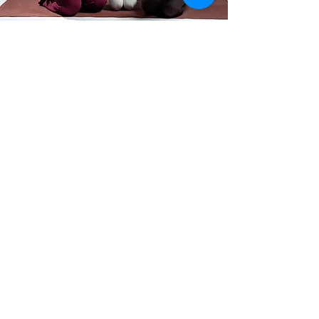
Informations sur les
cours de barre
Conçu par un physiothérapeute du
plancher pelvien
Sans danger pendant la grossesse et
la période post-partum
(si autorisé à faire de l'exercice)
Se concentrer sur:
Lien entre le tronc et le plancher
pelvien
Mécanismes respiratoires
Force fonctionnelle
📍 Lieu :
NuBarre, Laval
🕒 Horaire : Mercredis à 11h